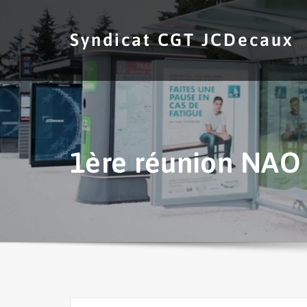
Skip
to
Syndicat CGT JCDecaux
content
1ère réunion NAO