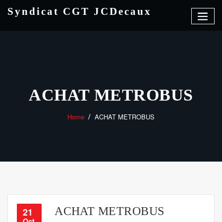
Skip
Syndicat CGT JCDecaux
to
content
ACHAT METROBUS
Home
ACHAT METROBUS
ACHAT METROBUS
21
Oct