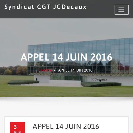
Skip
Syndicat CGT JCDecaux
to
content
APPEL 14 JUIN 2016
Home
APPEL 14 JUIN 2016
APPEL 14 JUIN 2016
3
Juin