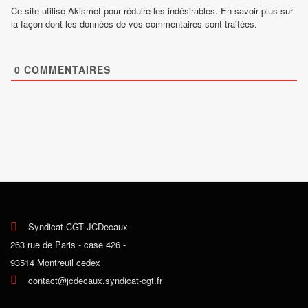
Ce site utilise Akismet pour réduire les indésirables.
En savoir plus sur
la façon dont les données de vos commentaires sont traitées
.
0
COMMENTAIRES
Syndicat CGT JCDecaux
263 rue de Paris - case 426 -
93514 Montreuil cedex
contact@jcdecaux.syndicat-cgt.fr