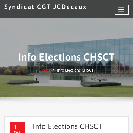
Skip
Syndicat CGT JCDecaux
to
content
Info Elections CHSCT
Home
Info Elections CHSCT
Info Elections CHSCT
1
Oct