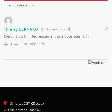
Le plus ancien
Thierry BERNARD
11 années il y a
Merci la CGT !!! Heureusement que vous êtes là 😉
Répondre
0
Syndicat CGT JCDecaux
263 rue de Paris - case 426 -