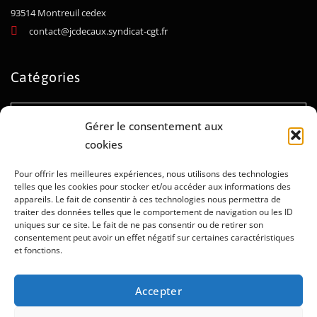
93514 Montreuil cedex
contact@jcdecaux.syndicat-cgt.fr
Catégories
Catégories
Gérer le consentement aux
cookies
Archives
Pour offrir les meilleures expériences, nous utilisons des technologies
telles que les cookies pour stocker et/ou accéder aux informations des
appareils. Le fait de consentir à ces technologies nous permettra de
Archives
traiter des données telles que le comportement de navigation ou les ID
uniques sur ce site. Le fait de ne pas consentir ou de retirer son
consentement peut avoir un effet négatif sur certaines caractéristiques
et fonctions.
Mentions légales
Politique de confidentialité
Accepter
Politique de cookies
Administration