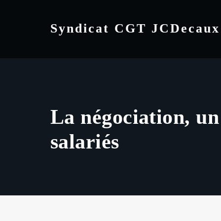
Skip
to
Syndicat CGT JCDecaux
content
La négociation, un
salariés