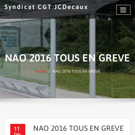
Skip
Syndicat CGT JCDecaux
to
content
NAO 2016 TOUS EN GREVE
Home
NAO 2016 TOUS EN GREVE
NAO 2016 TOUS EN GREVE
11
Déc