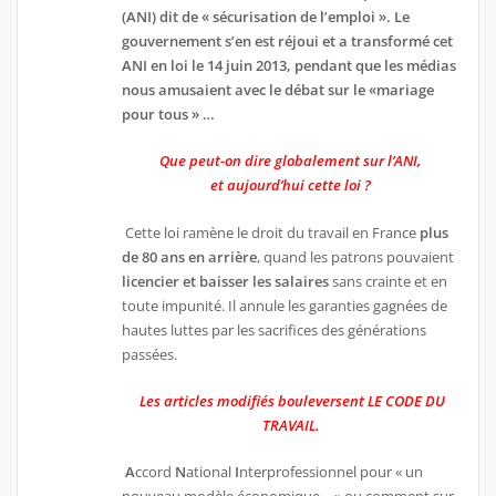
(ANI) dit de « sécurisation de l’emploi ». Le
gouvernement s’en est réjoui et a transformé cet
ANI en loi le 14 juin 2013, pendant que les médias
nous amusaient avec le débat sur le «mariage
pour tous » …
Que peut-on dire globalement sur l’ANI,
et aujourd’hui cette loi ?
Cette loi ramène le droit du travail en France
plus
de
80 ans en arrière
, quand les patrons pouvaient
licencier et baisser les salaires
sans crainte et en
toute impunité. Il annule les garanties gagnées de
hautes luttes par les sacrifices des générations
passées.
Les articles modifiés bouleversent LE CODE DU
TRAVAIL.
A
ccord
N
ational
I
nterprofessionnel pour « un