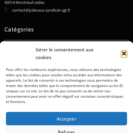
93514 Montreuil cedex
contact@jcdecaux.syndicat-cgt.fr
Catégories
Catégories
Gérer le consentement aux
cookies
Archives
Pour offrir les meilleures expériences, nous utilisons des technologies
telles que les cookies pour stocker et/ou accéder aux informations des
appareils. Le fait de consentir à ces technologies nous permettra de
Archives
traiter des données telles que le comportement de navigation ou les ID
uniques sur ce site. Le fait de ne pas consentir ou de retirer son
consentement peut avoir un effet négatif sur certaines caractéristiques
et fonctions.
Mentions légales
Politique de confidentialité
Accepter
Politique de cookies
Administration
Refuser