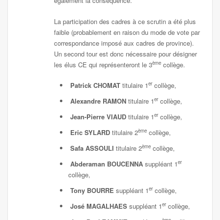
également la conséquence.
La participation des cadres à ce scrutin a été plus
faible (probablement en raison du mode de vote par
correspondance imposé aux cadres de province).
Un second tour est donc nécessaire pour désigner
ème
les élus CE qui représenteront le 3
collège.
er
Patrick CHOMAT
titulaire 1
collège,
er
Alexandre RAMON
titulaire 1
collège,
er
Jean-Pierre VIAUD
titulaire 1
collège,
ème
Eric SYLARD
titulaire 2
collège,
ème
Safa ASSOULI
titulaire 2
collège,
er
Abderaman BOUCENNA
suppléant 1
collège,
er
Tony BOURRE
suppléant 1
collège,
er
José MAGALHAES
suppléant 1
collège,