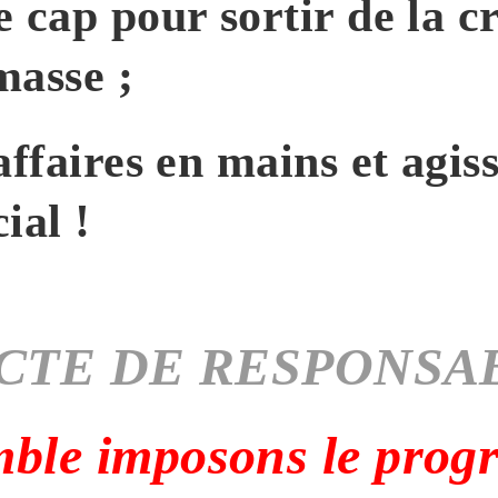
cap pour sortir de la cr
asse ;
affaires en mains et agi
ial !
ACTE DE RESPONSAB
ble imposons le progrè