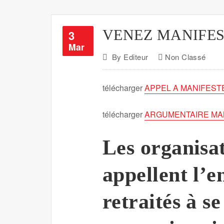
VENEZ MANIFES
3
Mar
By
Editeur
Non Classé
télécharger
APPEL A MANIFESTE
télécharger
ARGUMENTAIRE MA
Les organisa
appellent l’e
retraités à s