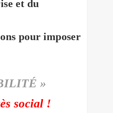
ise et du
ssons pour imposer
ILITÉ »
s social !