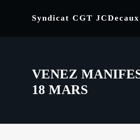
Skip
to
Syndicat CGT JCDecaux
content
VENEZ MANIFE
18 MARS