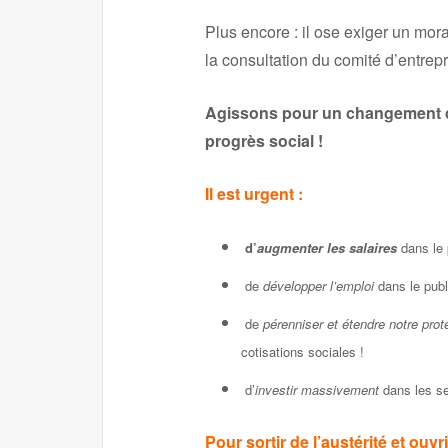
Plus encore : il ose exiger un mora
la consultation du comité d’entrep
Agissons pour un changement de
progrès social !
Il est urgent :
d’
augmenter les salaires
dans le 
de
développer l’emploi
dans le publi
de
pérenniser et étendre notre prot
cotisations sociales !
d’
investir massivement
dans les se
Pour sortir de l’austérité et ou