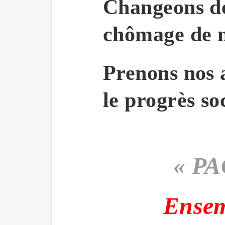
Changeons de 
chômage de m
Prenons nos 
le progrès soc
« P
Ensem