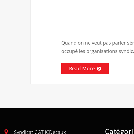
Quand on ne veut pas parler séri
occupé les organisations syndic
Read More
Catégori
Syndicat CGT JCDecaux