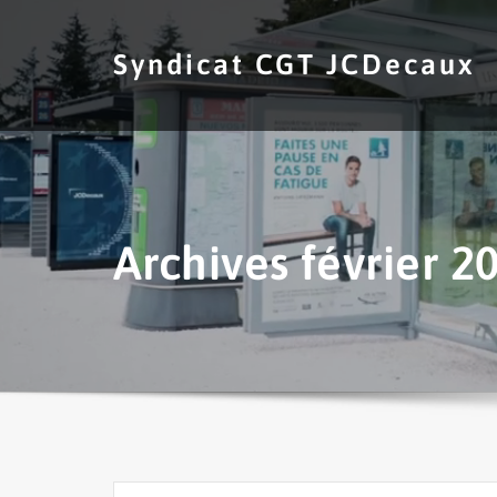
Skip
to
Syndicat CGT JCDecaux
content
Archives février 2