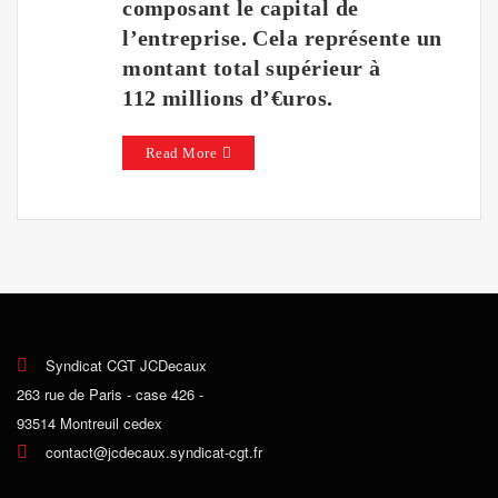
composant le capital de
l’entreprise. Cela représente un
montant total supérieur à
112 millions d’€uros.
Read More
Syndicat CGT JCDecaux
263 rue de Paris - case 426 -
93514 Montreuil cedex
contact@jcdecaux.syndicat-cgt.fr