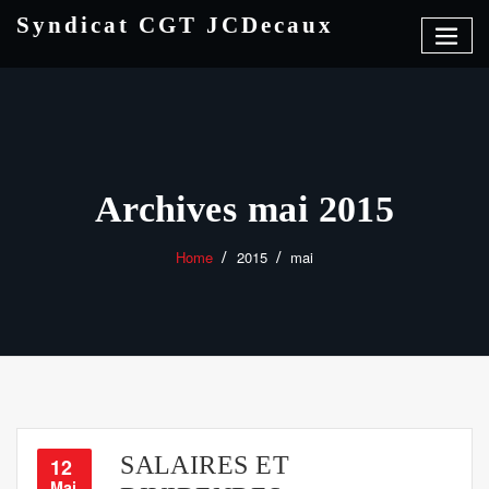
Skip
Syndicat CGT JCDecaux
to
content
Archives mai 2015
Home
2015
mai
SALAIRES ET
12
Mai