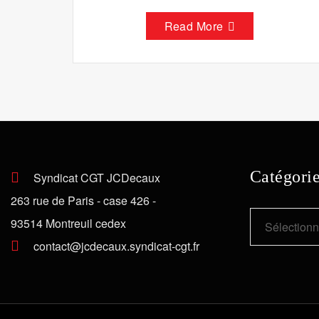
Read More
Catégori
Syndicat CGT JCDecaux
263 rue de Paris - case 426 -
Catégories
93514 Montreuil cedex
contact@jcdecaux.syndicat-cgt.fr