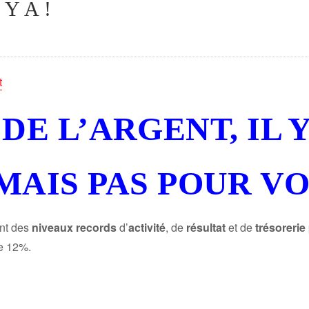
Y A !
t
DE L’ARGENT, IL Y
MAIS PAS POUR VO
nt des
niveaux records
d’
activité
, de
résultat
et de
trésorerie
de 12%.