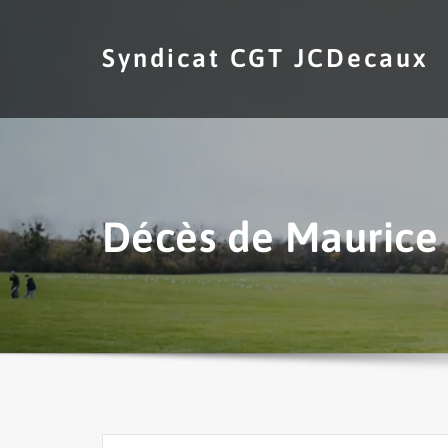
Skip
to
Syndicat CGT JCDecaux
content
Décès de Mauric