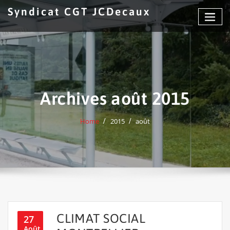
Skip
Syndicat CGT JCDecaux
to
content
Archives août 2015
Home
2015
août
CLIMAT SOCIAL
27
Août