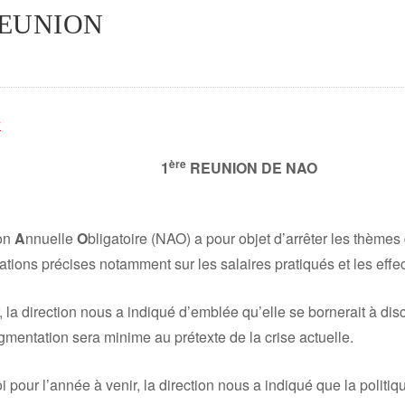
REUNION
4
ère
1
REUNION DE NAO
ion
A
nnuelle
O
bligatoire (NAO) a pour objet d’arrêter les thèmes 
rmations précises notamment sur les salaires pratiqués et les eff
la direction nous a indiqué d’emblée qu’elle se bornerait à disc
gmentation sera minime au prétexte de la crise actuelle.
 pour l’année à venir, la direction nous a indiqué que la polit