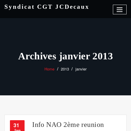
Skip
Syndicat CGT JCDecaux
to
content
Archives janvier 2013
Home
2013
janvier
Info NAO 2ème reunion
31
Jan