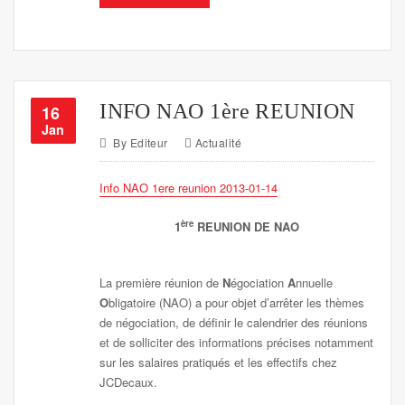
INFO NAO 1ère REUNION
16
Jan
By
Editeur
Actualité
Info NAO 1ere reunion 2013-01-14
ère
1
REUNION DE NAO
La première réunion de
N
égociation
A
nnuelle
O
bligatoire (NAO) a pour objet d’arrêter les thèmes
de négociation, de définir le calendrier des réunions
et de solliciter des informations précises notamment
sur les salaires pratiqués et les effectifs chez
JCDecaux.