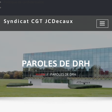
Politique de confidentialité
Skip
Syndicat CGT JCDecaux
to
content
PAROLES DE DRH
Home
PAROLES DE DRH