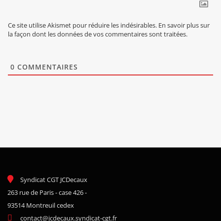
Ce site utilise Akismet pour réduire les indésirables.
En savoir plus sur
la façon dont les données de vos commentaires sont traitées
.
0
COMMENTAIRES
Syndicat CGT JCDecaux
263 rue de Paris - case 426 -
93514 Montreuil cedex
contact@jcdecaux.syndicat-cgt.fr