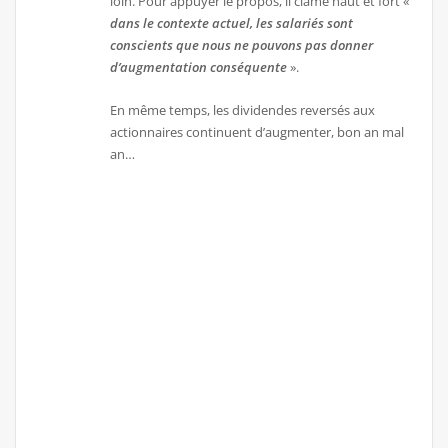
loin. Pour appuyer le propos, il clame haut et fort «
dans le contexte a
c
tuel, les salariés sont
conscients que nous ne pouvons pas donner
d’augmentation conséquente
».
En même temps, les dividendes reversés aux
actionnaires continuent d’augmenter, bon an mal
an…