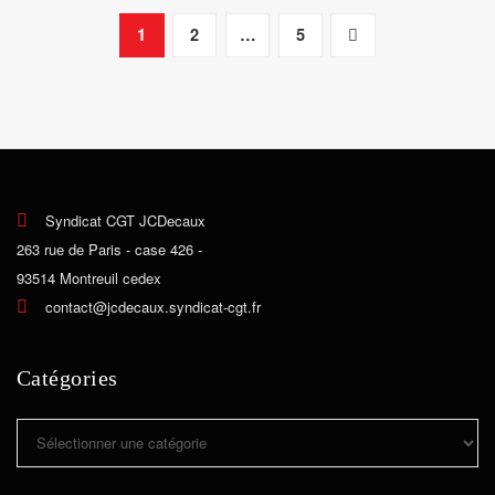
Pagination
1
2
…
5
des
publications
Syndicat CGT JCDecaux
263 rue de Paris - case 426 -
93514 Montreuil cedex
contact@jcdecaux.syndicat-cgt.fr
Catégories
Catégories