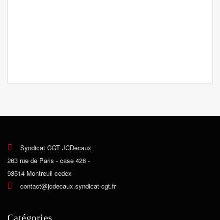
Syndicat CGT JCDecaux
263 rue de Paris - case 426 -
93514 Montreuil cedex
contact@jcdecaux.syndicat-cgt.fr
Catégories