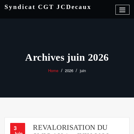
Skip
Syndicat CGT JCDecaux
to
content
Archives juin 2026
Home
2026
juin
REVALORISATION DU
3
Juin