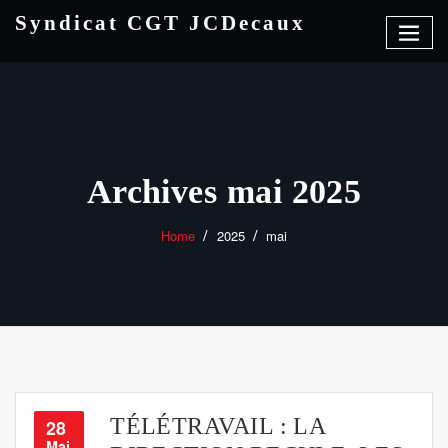
Skip
Syndicat CGT JCDecaux
to
content
Archives mai 2025
Home
2025
mai
TÉLÉTRAVAIL : LA
28
Mai