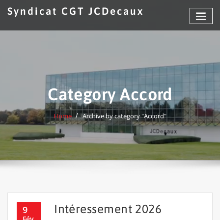
Skip
Syndicat CGT JCDecaux
to
content
Category Accord
Home
Archive by category "Accord"
Intéressement 2026
9
Fév