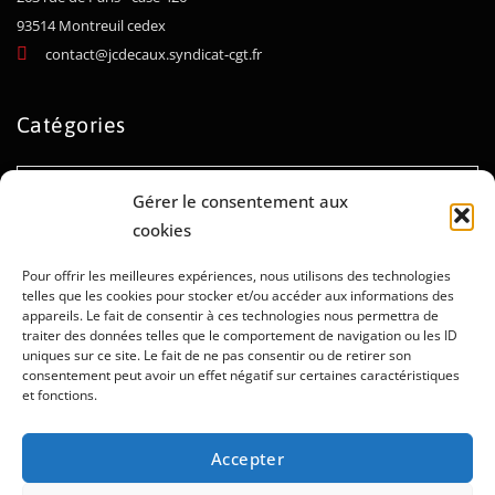
93514 Montreuil cedex
contact@jcdecaux.syndicat-cgt.fr
Catégories
Catégories
Gérer le consentement aux
cookies
Archives
Pour offrir les meilleures expériences, nous utilisons des technologies
telles que les cookies pour stocker et/ou accéder aux informations des
appareils. Le fait de consentir à ces technologies nous permettra de
Archives
traiter des données telles que le comportement de navigation ou les ID
uniques sur ce site. Le fait de ne pas consentir ou de retirer son
consentement peut avoir un effet négatif sur certaines caractéristiques
et fonctions.
Mentions légales
Politique de confidentialité
Accepter
Politique de cookies
Administration