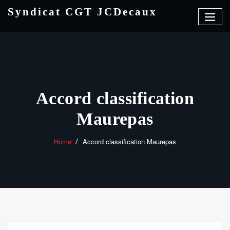
Skip
Syndicat CGT JCDecaux
to
content
Accord classification
Maurepas
Home
Accord classification Maurepas