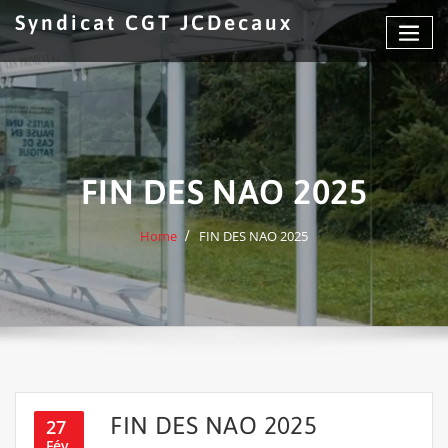
Skip
Syndicat CGT JCDecaux
to
content
FIN DES NAO 2025
Home
FIN DES NAO 2025
FIN DES NAO 2025
27
Fév