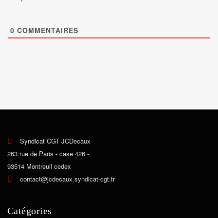
0
COMMENTAIRES
Syndicat CGT JCDecaux
263 rue de Paris - case 426 -
93514 Montreuil cedex
contact@jcdecaux.syndicat-cgt.fr
Catégories