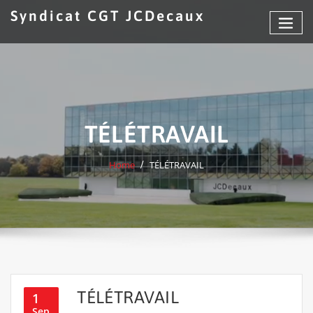
Skip
Syndicat CGT JCDecaux
to
content
TÉLÉTRAVAIL
Home
TÉLÉTRAVAIL
TÉLÉTRAVAIL
1
Sep